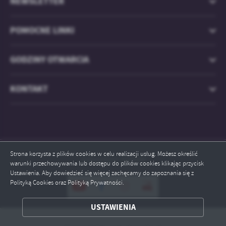
NEWSLETTER
POMOCNE LINKI
GODZINY OTWARCIA
KONTAKT
Strona korzysta z plików cookies w celu realizacji usług. Możesz określić
Odwiedzin: 829438
warunki przechowywania lub dostępu do plików cookies klikając przycisk
Ustawienia. Aby dowiedzieć się więcej zachęcamy do zapoznania się z
Polityką Cookies oraz Polityką Prywatności.
ZAPISZ WYBRANE
USTAWIENIA
ODRZUĆ WSZYSTKIE