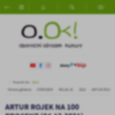
Przejdź do menu.
Przejdź do wyszukiwarki.
Przejdź do treści.
Przejdź do ustawień wielkości czcionki.
Włącz wersję kontrastową strony.
Ustawienia
Szanujemy Twoją prywatność. Możesz zmienić ustawienia cookies
lub zaakceptować je wszystkie. W dowolnym momencie możesz
dokonać zmiany swoich ustawień.
Niezbędne
Niezbędne pliki cookies służą do prawidłowego funkcjonowania
strony internetowej i umożliwiają Ci komfortowe korzystanie z
oferowanych przez nas usług.
Pliki cookies odpowiadają na podejmowane przez Ciebie działania w
Więcej
Powróć do:
2021
celu m.in. dostosowania Twoich ustawień preferencji prywatności,
Strona główna
OŚRODEK
RELACJE
2021
ARTUR ROJEK 
logowania czy wypełniania formularzy. Dzięki plikom cookies
strona, z której korzystasz, może działać bez zakłóceń.
Funkcjonalne i personalizacyjne
ARTUR ROJEK NA 100
Tego typu pliki cookies umożliwiają stronie internetowej
zapamiętanie wprowadzonych przez Ciebie ustawień oraz